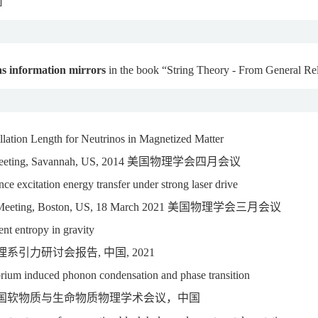
]
as information mirrors
in the book “String Theory - From General Re
illation Length for Neutrinos in Magnetized Matter
 Meeting, Savannah, US, 2014 美国物理学会四月会议
nce excitation energy transfer under strong laser drive
 Meeting, Boston, US, 18 March 2021 美国物理学会三月会议
nt entropy in gravity
系引力研讨会报告, 中国, 2021
brium induced phonon condensation and phase transition
国软物质与生命物质物理学术会议，中国