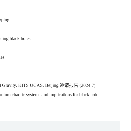
apping
ating black holes
les
, and Gravity, KITS UCAS, Beijing 邀请报告 (2024.7)
antum chaotic systems and implications for black hole