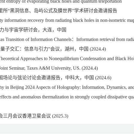
nt entropy of evaporating black holes and quantum teleportation
里所“黑洞信息、岛屿公式及膜世界”学术研讨会邀请报告
ity information recovery from radiating black holes in non-isometric m
连引力与宇宙学研讨会，大连，中国
as Transition of Information Channels：Information retrieval from radi
量子交汇：信息与引力”会议，湖州，中国 (2024.4)
heoretical Approaches to Nonequilibrium Condensation and Black Ho
nt Seminar, Taxes A&M University, US. (2024.4)
全国场论与弦论讨论会邀请报告，中科大，中国 (2024.6)
hy in Beijing 2024 Aspects of Holography: Information, Dynamics
fects and anomalous thermalization in strongly coupled dissipative qu
三月会议香港卫星会议 (2025.3)