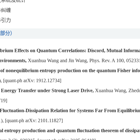
放系统及统计
与纠缠
与引力
部分）
brium Effects on Quantum Correlations: Discord, Mutual Inform
nvironments,
Xuanhua Wang and Jin Wang, Phys. Rev. A 100, 052331 
t of nonequilibrium entropy production on the quantum Fisher inf
1), [quant-ph arXv: 1912.12734]
n Energy Transfer under Strong Laser Drive
,
Xuanhua Wang, Zhedong
719]
luctuation-Dissipation Relation for Systems Far From Equilibriu
), [quant-ph arXv: 2101.11827]
l entropy production and quantum fluctuation theorem of dissipat