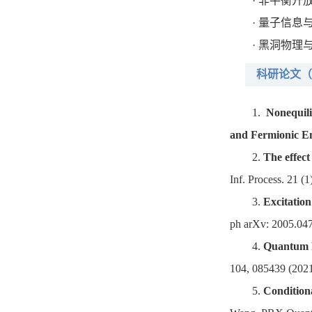
· 非平衡开
· 量子信息
· 黑洞物理
科研论文（
1.
Nonequili
and Fermionic E
2.
The effec
Inf. Process. 21 (
3.
Excitatio
ph arXv: 2005.04
4.
Quantum F
104, 085439 (2021
5.
Conditiona