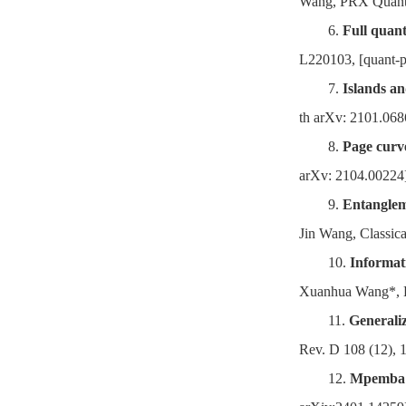
Wang, PRX Quantu
6.
Full quan
L220103, [quant-
7.
Islands an
th arXv: 2101.068
8.
Page curve
arXv: 2104.00224
9.
Entanglem
Jin Wang, Classic
10.
Informati
Xuanhua Wang*, K
11.
Generali
Rev. D 108 (12), 
12.
Mpemba E