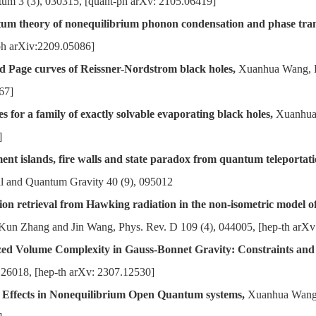
m 3 (3), 030315, [quant-ph arXv: 2105.06419]
tum theory of nonequilibrium phonon condensation and phase tran
ph arXiv:2209.05086]
d Page curves of Reissner-Nordstrom black holes,
Xuanhua Wang, Ra
67]
s for a family of exactly solvable evaporating black holes,
Xuanhua 
]
ent islands, fire walls and state paradox from quantum teleporta
al and Quantum Gravity 40 (9), 095012
on retrieval from Hawking radiation in the non-isometric model of
un Zhang and Jin Wang, Phys. Rev. D 109 (4), 044005, [hep-th arXv
zed Volume Complexity in Gauss-Bonnet Gravity: Constraints and 
126018, [hep-th arXv: 2307.12530]
ffects in Nonequilibrium Open Quantum systems,
Xuanhua Wang a